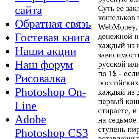
сайта
Суть ее зак
кошельков 
Обратная связь
WebMoney, 
Гостевая книга
денежной п
каждый из 
Наши акции
зависимост
Наш форум
русской ил
по 1$ - есл
Рисовалка
российских 
Photoshop On-
каждый из 
первый кош
Line
стираете, и
Adobe
на седьмое 
ступень пи
Photoshop CS3
вставленны