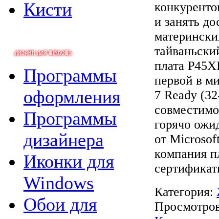
Кисти
конкуренто
и занять до
материнских
тайваньски
плата P45XE
Программы
первой в м
оформления
7 Ready (32
совместимо
Программы
горячо ожи
дизайнера
от Microso
компания п
Иконки для
сертификат
Windows
Категория:
Обои для
Просмотров: