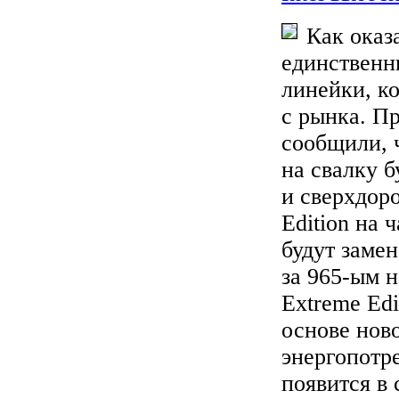
Как оказа
единственн
линейки, к
с рынка. Пр
сообщили, 
на свалку 
и сверхдоро
Edition на 
будут заме
за 965-ым н
Extreme Edi
основе нов
энергопотр
появится в