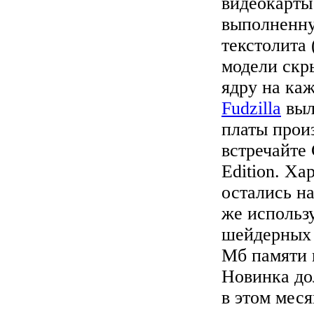
видеокарты
выполненну
текстолита
модели скр
ядру на ка
Fudzilla
выл
платы прои
встречайте
Edition. Х
остались на
же использу
шейдерных 
Мб памяти 
Новинка до
в этом меся