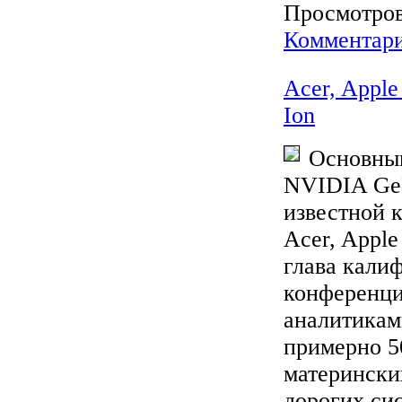
Просмотров:
Комментари
Acer, Appl
Ion
Основны
NVIDIA GeF
известной 
Acer, Appl
глава кали
конференци
аналитикам
примерно 5
матерински
дорогих си