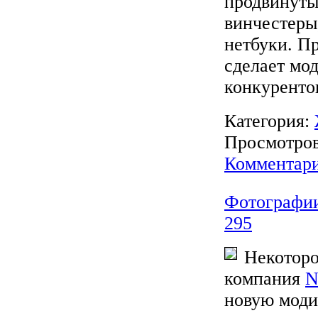
продвинуты
винчестеры
нетбуки. П
сделает мо
конкуренто
Категория:
Просмотров:
Комментари
Фотографии
295
Некоторо
компания
N
новую мод