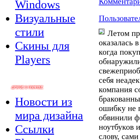
Комментари
Windows
Визуальные
Пользовате
стили
Летом пр
оказалась в
Скины для
когда поку
Players
обнаружили
свежеприоб
себя неаде
компания с
бракованны
Новости из
ошибку не 
мира дизайна
обвинили ф
Ссылки
ноутбуков и
слову, сам