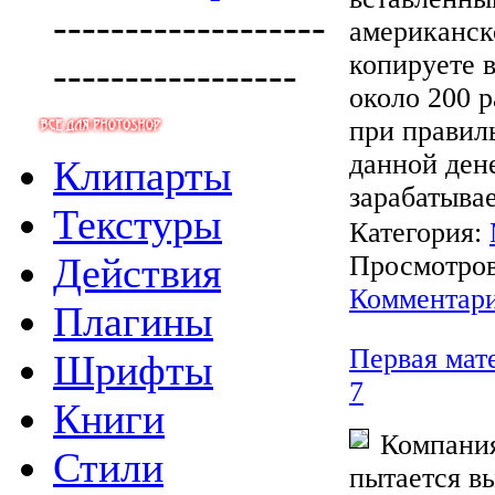
-------------------
американск
копируете в
-----------------
около 200 
при правил
данной ден
Клипарты
зарабатыва
Текстуры
Категория:
Действия
Просмотров:
Комментари
Плагины
Первая мат
Шрифты
7
Книги
Компани
Стили
пытается в