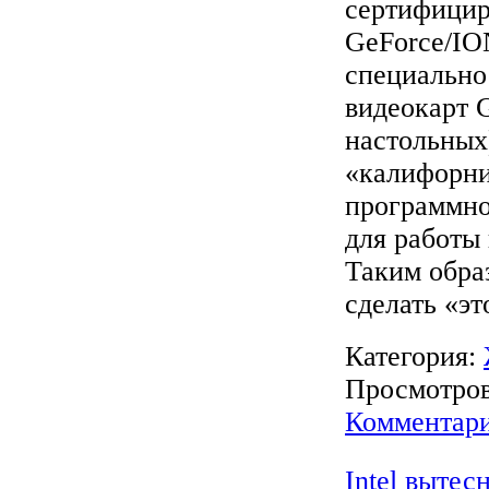
сертифицир
GeForce/ION
специально
видеокарт 
настольных)
«калифорни
программно
для работы 
Таким обра
сделать «эт
Категория:
Просмотров:
Комментари
Intel вытес