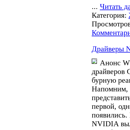
...
Читать д
Категория:
Просмотров:
Комментари
Драйверы N
Анонс W
драйверов C
бурную реа
Напомним, 
представит
первой, одн
появились. 
NVIDIA вы