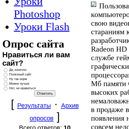
Уроки
Пользова
Photoshop
компьютеро
свою видео
Уроки Flash
стараниям
разработчи
Опрос сайта
Radeon HD 
Нравиться ли вам
службе гей
сайт?
графически
Да, конечно
процессора
Полезный сайт
Ну так норм
Мб памяти 
Можно лучше
Нет, не нравиться
высоких раб
немаловажн
[
·
Результаты
Архив
в продаже в
]
появления 
опросов
совсем нед
Всего ответов:
10