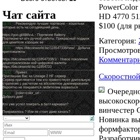
PowerСolor
Чат сайта
HD 4770 5
$100 (для 
Категория:
Просмотров:
Комментари
Скоростной
Очередно
высокоскор
винчестер C
Новинка вы
формфактор
Разработчи