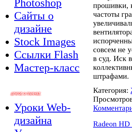
Photoshop
прошивки, 
Сайты о
частоты гр
увеличивал
дизайне
вентилятор
Stock Images
испорченны
совсем не 
Ссылки Flash
в суд. Иск 
Мастер-класс
коллективн
штрафами.
Категория:
Просмотров:
Уроки Web-
Комментари
дизайна
Radeon HD 