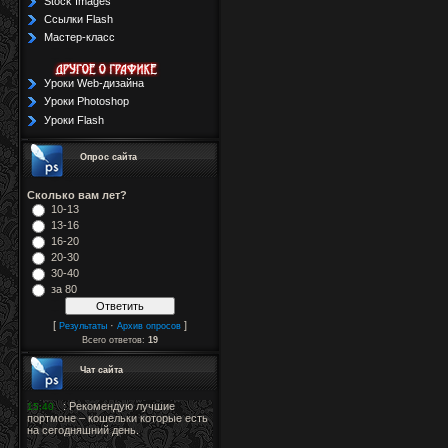
Stock Images
Ссылки Flash
Мастер-класс
Уроки Web-дизайна
Уроки Photoshop
Уроки Flash
Опрос сайта
Сколько вам лет?
10-13
13-16
16-20
20-30
30-40
за 80
[
·
]
Результаты
Архив опросов
Всего ответов:
19
Чат сайта